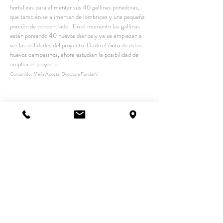
hortalizas para alimentar sus 40 gallinas ponedoras,
que también se alimentan de lombrices y una pequeña
porción de concentrado. En el momento las gallinas
están poniendo 40 huevos diarios y ya se empiezan a
ver las utilidades del proyecto. Dado el éxito de estos
huevos campesinos, ahora estudian la posibilidad de
ampliar el proyecto.
Contenido: María Acosta, Directora Fundarhi
Video:
Jorge Alejandro Delgado, becario Fundarhi,
estudiante de diseño gráfico.